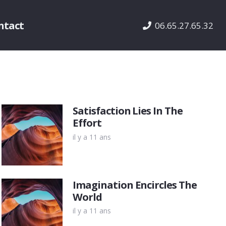
ntact
06.65.27.65.32
Satisfaction Lies In The
Effort
il y a 11 ans
Imagination Encircles The
World
il y a 11 ans