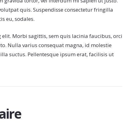
m gravida tortor, vel interdum mi sapien ut justo.
lutpat quis. Suspendisse consectetur fringilla
is eu, sodales.
lit. Morbi sagittis, sem quis lacinia faucibus, orci
sto. Nulla varius consequat magna, id molestie
la suctus. Pellentesque ipsum erat, facilisis ut
aire