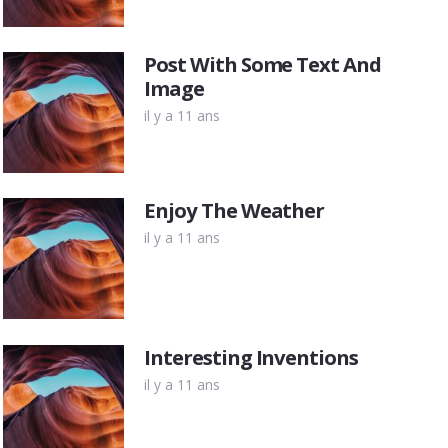
Post With Some Text And
Image
il y a 11 ans
Enjoy The Weather
il y a 11 ans
Interesting Inventions
il y a 11 ans