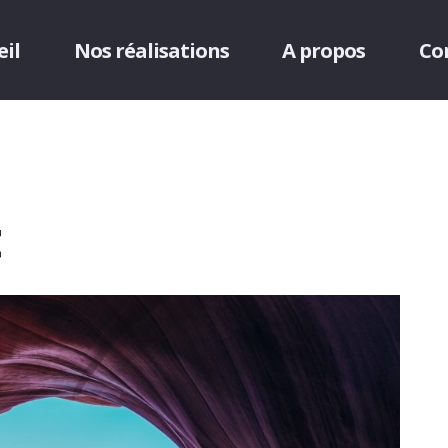
eil
Nos réalisations
A propos
Co
t